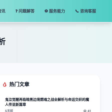
资讯
❓ 问题解答
⚽ 服务能力
📞 咨询客服
析
热门文章
鬼泣觉醒再临暗黑边境燃魂之战全解析与命运交织的魔
人传说新篇章
5天前
41