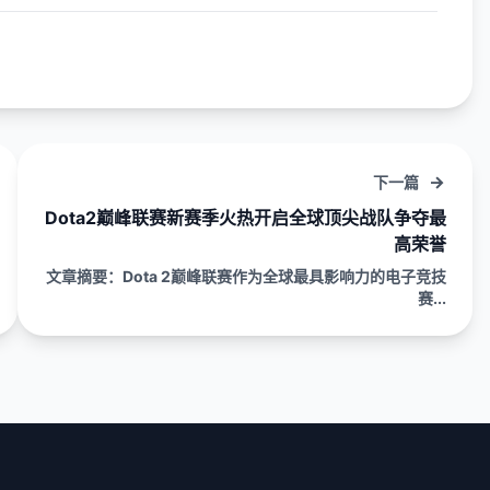
下一篇
Dota2巅峰联赛新赛季火热开启全球顶尖战队争夺最
高荣誉
文章摘要：Dota 2巅峰联赛作为全球最具影响力的电子竞技
赛...