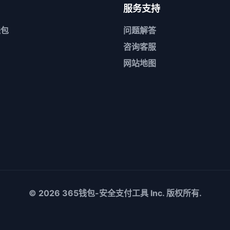
服务支持
钱包
问题解答
咨询客服
网站地图
© 2026
365钱包-安全支付工具
Inc. 版权所有.