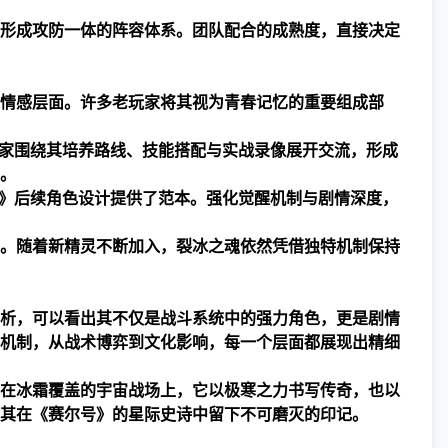
形成攻防一体的阵容体系。团队配合的成熟度，直接决定
情感层面。许多老玩家将其视为青春记忆的重要组成部
玩家围绕其培养路线、技能搭配与实战录像展开交流，形成
。
号》后续角色设计提供了范本。强化觉醒机制与剧情深度，
。随着新精灵不断加入，裂冰之魂依然凭借独特机制保持
析，可以看出其不仅是战斗系统中的强力角色，更是剧情
机制，从战术博弈到文化影响，每一个层面都展现出精细
在冰霜覆盖的宇宙战场上，它以极寒之力书写传奇，也以
其在《赛尔号》的星际史诗中留下不可磨灭的印记。