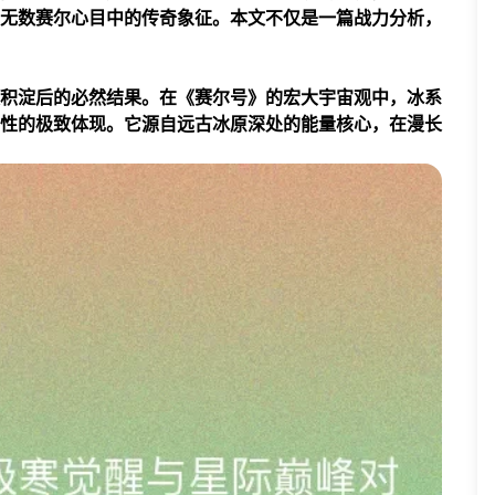
无数赛尔心目中的传奇象征。本文不仅是一篇战力分析，
积淀后的必然结果。在《赛尔号》的宏大宇宙观中，冰系
性的极致体现。它源自远古冰原深处的能量核心，在漫长