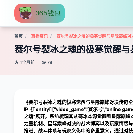
首页
直播资讯
赛尔号裂冰之魂的极寒觉醒与星际巅峰对
赛尔号裂冰之魂的极寒觉醒与
1个月前
78
《赛尔号裂冰之魂的极寒觉醒与星际巅峰对决传奇全
IP《entity["video_game","赛尔号","online gam
之魂”展开，系统梳理其从寒冰本源觉醒到星际巅峰
力量机制、星际巅峰对决的战术博弈以及玩家情感与
推进、战斗体系与玩家文化中的多重意义。通过对技