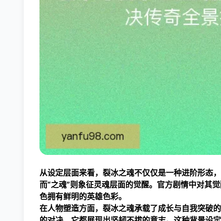
从设定层面来看，裂冰之魂不仅仅是一种进阶形态，
而“之魂”则象征灵魂层面的觉醒。官方剧情中对其
色拥有鲜明的英雄色彩。
在人物塑造方面，裂冰之魂承载了成长与自我突破的
的对决，它都展现出坚韧不拔的意志。这种背景设定