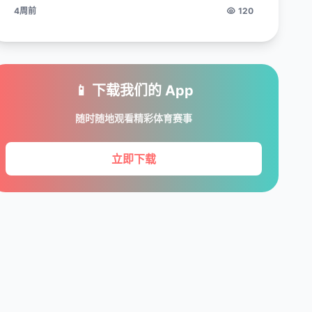
4周前
120
📱 下载我们的 App
随时随地观看精彩体育赛事
立即下载